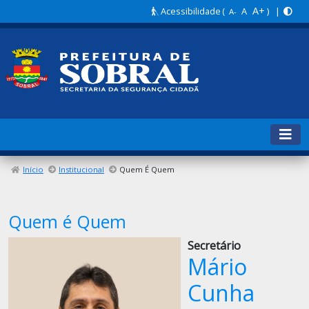
A+
Acessibilidade
(
A
) |
A-
Início
Institucional
Quem É Quem
Quem é Quem
Secretário
Mário
Cunha