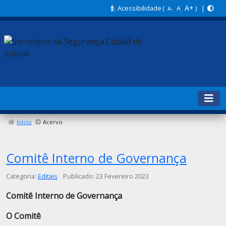
A+
Acessibilidade
(
A
) |
A-
Início
Acervo
Comitê Interno de Governança
Detalhes
Categoria:
Editais
Publicado: 23 Fevereiro 2023
Comitê Interno de Governança
O Comitê