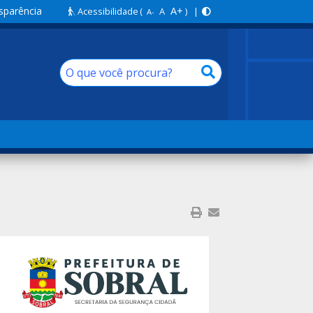
sparência
A+
Acessibilidade
(
A
) |
A-