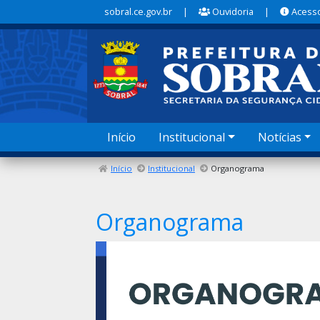
sobral.ce.gov.br
|
Ouvidoria
|
Acesso
Início
Institucional
Notícias
Início
Institucional
Organograma
Organograma