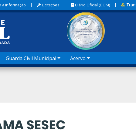
Tran
 a Informação
|
Licitações
|
Diário Oficial (DOM)
|
Guarda Civil Municipal
Acervo