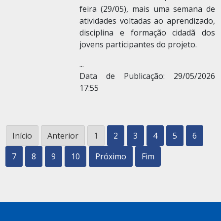
feira (29/05), mais uma semana de
atividades voltadas ao aprendizado,
disciplina e formação cidadã dos
jovens participantes do projeto.
...
Data de Publicação: 29/05/2026
17:55
Início
Anterior
1
2
3
4
5
6
7
8
9
10
Próximo
Fim