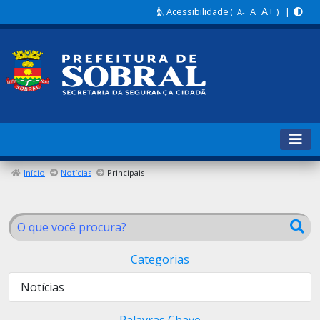
A+
Acessibilidade
(
A
) |
A-
Início
Notícias
Principais
Categorias
Notícias