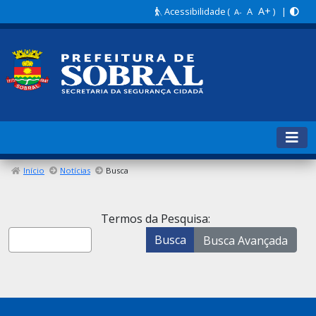
A+
Acessibilidade
(
A
) |
A-
Início
Notícias
Busca
Formulário de pesquisa
Termos da Pesquisa:
Busca
Busca Avançada