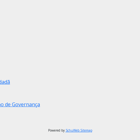
dadã
no de Governança
Powered by
SchuWeb Sitemap