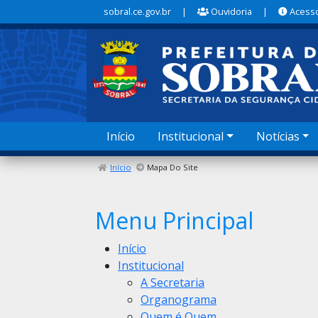
sobral.ce.gov.br
|
Ouvidoria
|
Acesso
Início
Institucional
Notícias
Início
Mapa Do Site
Menu Principal
Início
Institucional
A Secretaria
Organograma
Quem é Quem