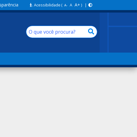
sparência
A+
Acessibilidade
(
A
) |
A-