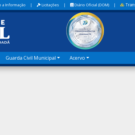
Tran
 a Informação
|
Licitações
|
Diário Oficial (DOM)
|
Guarda Civil Municipal
Acervo