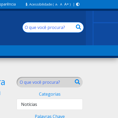
sparência
A+
Acessibilidade
(
A
) |
A-
ra
á
Categorias
Notícias
Palavras Chave