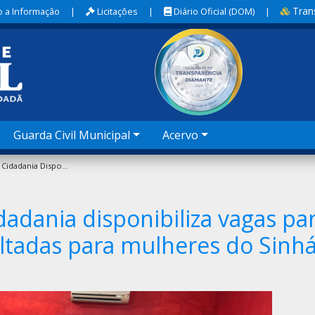
Tran
 a Informação
|
Licitações
|
Diário Oficial (DOM)
|
Guarda Civil Municipal
Acervo
Coordenadoria Da Cidadania Disponibiliza Vagas Para Aulas De Funcional Voltadas Para Mulheres Do Sinhá Saboia
adania disponibiliza vagas pa
oltadas para mulheres do Sinh