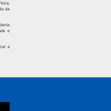
sica,
ção da
dania
úde e
zar a