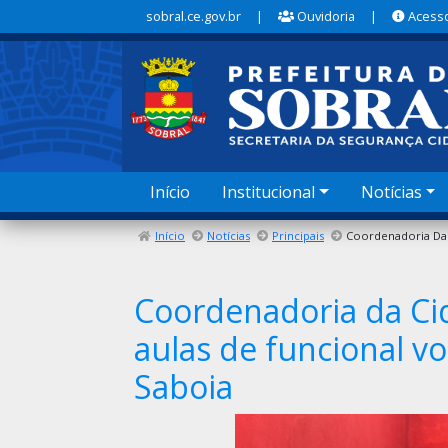
sobral.ce.gov.br
|
Ouvidoria
|
Acesso
Início
Institucional
Notícias
Início
Notícias
Principais
Coordenadoria da Cid
aulas de funcional v
Saboia