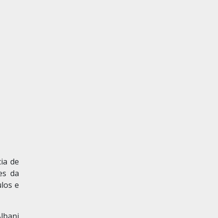
ia de
es da
los e
lbani