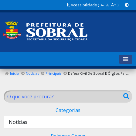
A+
Acessibilidade
(
A
) |
A-
Início
Notícias
Principais
Defesa Civil De Sobral E Órgãos Parceiros Realizam Ações Emergenciais E Preventivas
Categorias
Notícias