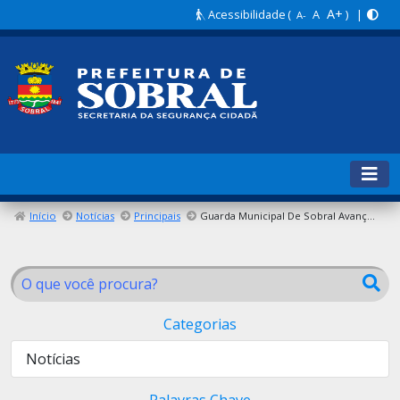
A+
Acessibilidade
(
A
) |
A-
Início
Notícias
Principais
Guarda Municipal De Sobral Avança Na Capacitação Com Conclusão Da 6ª Turma Do Curso De Operador De Taser
Categorias
Notícias