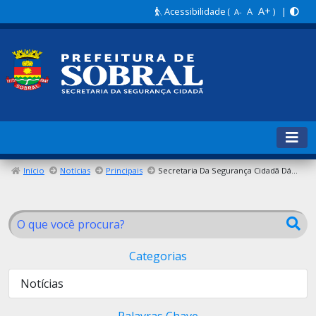
A+
Acessibilidade
(
A
) |
A-
Início
Notícias
Principais
Secretaria Da Segurança Cidadã Dá Início À Turma Guarda Mirim 2026
Categorias
Notícias