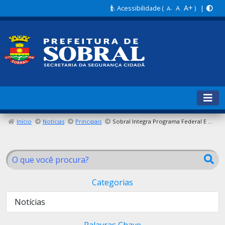
A+
Acessibilidade
(
A
) |
A-
Início
Notícias
Principais
Sobral Integra Programa Federal E Recebe Novos Equipamentos Para A Guarda Municipal
Categorias
Notícias