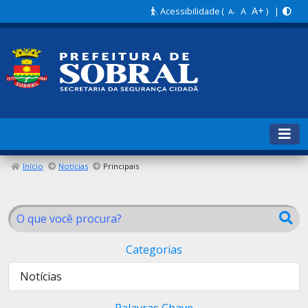
A+
Acessibilidade
(
A
) |
A-
Início
Notícias
Principais
Categorias
Notícias