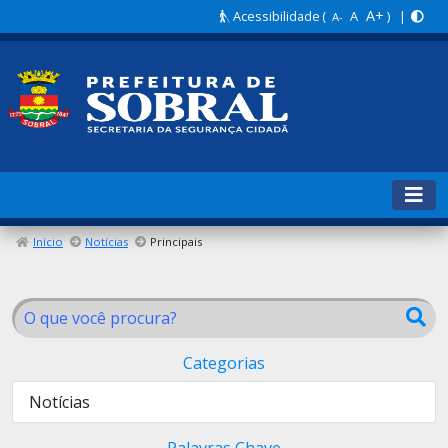
A+
Acessibilidade
(
A
) |
A-
Início
Notícias
Principais
Categorias
Notícias