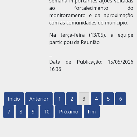
semana importantes ações voltadas
ao fortalecimento do
monitoramento e da aproximação
com as comunidades do município.
Na terça-feira (13/05), a equipe
participou da Reunião
...
Data de Publicação: 15/05/2026
16:36
Início
Anterior
1
2
3
4
5
6
7
8
9
10
Próximo
Fim