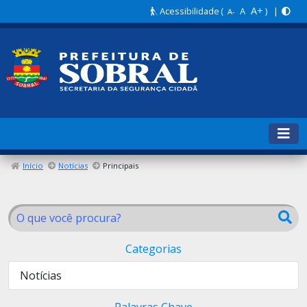
A+
Acessibilidade
(
A
) |
A-
Início
Notícias
Principais
Categorias
Notícias