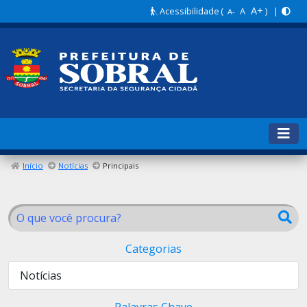
A+
Acessibilidade
(
A
) |
A-
Início
Notícias
Principais
Categorias
Notícias