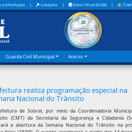
Tran
 a Informação
|
Licitações
|
Diário Oficial (DOM)
|
Guarda Civil Municipal
Acervo
feitura realiza programação especial na
ana Nacional do Trânsito
efeitura de Sobral, por meio da Coordenadoria Municip
sito (CMT) da Secretaria da Segurança e Cidadania (Se
izará a abertura da Semana Nacional do Trânsito na pr