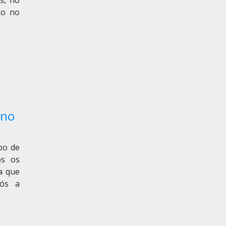
s, no
ho no
 no
ipo de
os os
a que
pós a