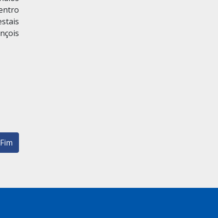
entro
stais
nçois
Fim