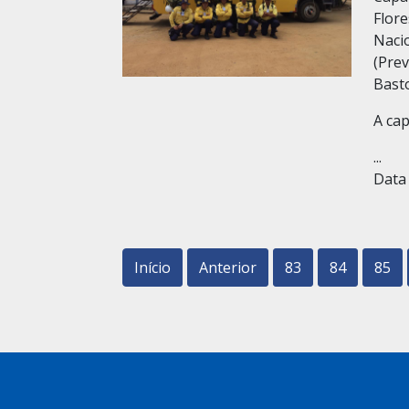
Flor
Naci
(Pre
Bast
A cap
...
Data 
Início
Anterior
83
84
85