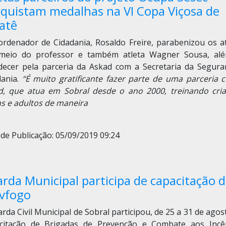
quistam medalhas na VI Copa Viçosa de
atê
ordenador de Cidadania, Rosaldo Freire, parabenizou os at
meio do professor e também atleta Wagner Sousa, al
decer pela parceria da Askad com a Secretaria da Segura
dania.
“É muito gratificante fazer parte de uma parceria 
d, que atua em Sobral desde o ano 2000, treinando cria
ns e adultos de maneira
de Publicação: 05/09/2019 09:24
rda Municipal participa de capacitação 
vfogo
rda Civil Municipal de Sobral participou, de 25 a 31 de agos
citação de Brigadas de Prevenção e Combate aos Incê