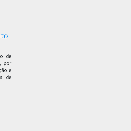
nto
xo de
, por
ação e
es de