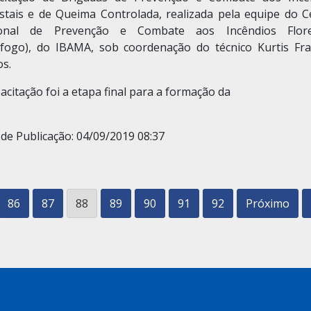
estais e de Queima Controlada, realizada pela equipe do C
onal de Prevenção e Combate aos Incêndios Flore
vfogo), do IBAMA, sob coordenação do técnico Kurtis Fra
os.
acitação foi a etapa final para a formação da
de Publicação: 04/09/2019 08:37
86
87
88
89
90
91
92
Próximo