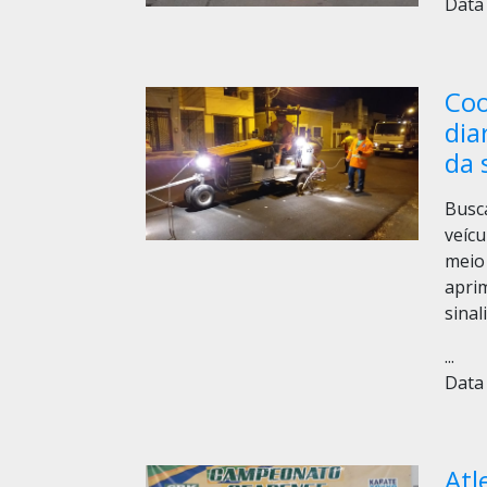
Data 
Coo
dia
da 
Busc
veíc
meio 
apri
sinal
...
Data 
Atl