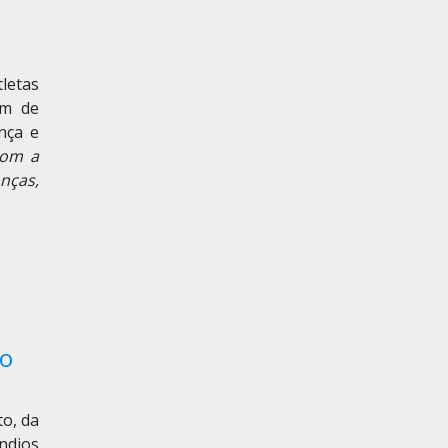
letas
ém de
nça e
com a
nças,
do
to, da
ndios