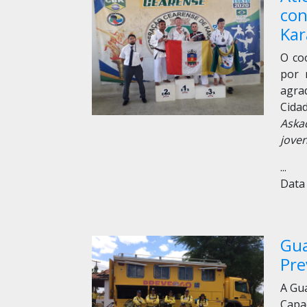
con
Kar
O co
por 
agra
Cida
Aska
jove
...
Data 
Gua
Pre
A Gua
Capa