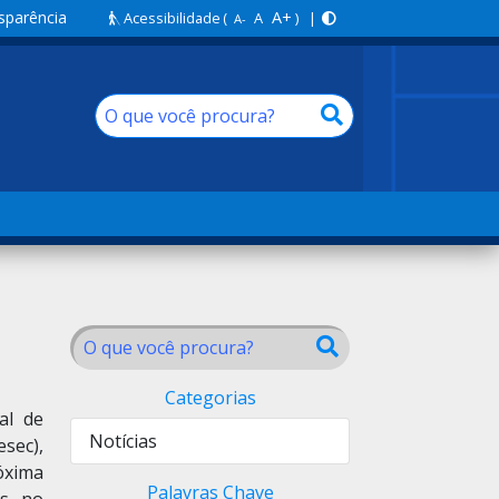
sparência
A+
Acessibilidade
(
A
) |
A-
Categorias
al de
Notícias
sec),
óxima
Palavras Chave