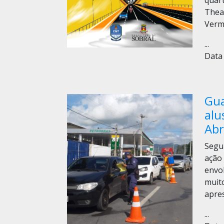
quar
Thea
Verm
...
Data 
Gua
alu
Abr
Segun
ação
envo
muit
apre
...