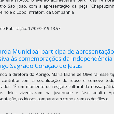
ta-feira (18/09). O evento acontecerá a partir das 14 hora
tro São João, com a apresentação da peça “Chapeuzin
elho e o Lobo Infrator”, da Companhia
de Publicação: 17/09/2019 13:57
rda Municipal participa de apresentação
siva às comemorações da Independência
igo Sagrado Coração de Jesus
do a diretora do Abrigo, Maria Eliane de Oliveira, esse t
 contribui com a socialização do idoso e comove tod
lvidos. “É um momento de resgate cultural da nossa pátri
os deles vivenciaram na juventude e fase adulta. A
sentação, os idosos compararam como eram os desfiles e