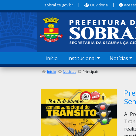
sobral.ce.gov.br
|
Ouvidoria
|
Acesso
Início
Institucional
Notícias
Início
Notícias
Principais
Pre
Sem
A Pr
Trân
real